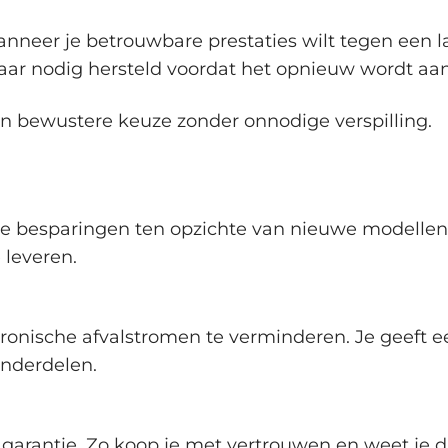
nneer je betrouwbare prestaties wilt tegen een la
waar nodig hersteld voordat het opnieuw wordt a
een bewustere keuze zonder onnodige verspilling.
e besparingen ten opzichte van nieuwe modellen. 
 leveren.
ktronische afvalstromen te verminderen. Je geeft 
nderdelen.
 garantie. Zo koop je met vertrouwen en weet je d