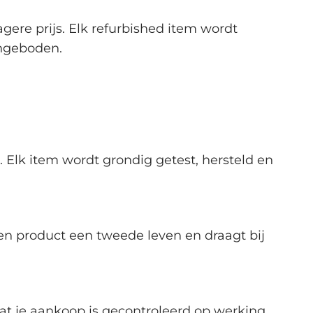
gere prijs. Elk refurbished item wordt
angeboden.
Elk item wordt grondig getest, hersteld en
een product een tweede leven en draagt bij
at je aankoop is gecontroleerd op werking